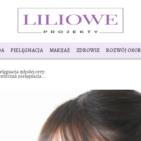
DA
PIELĘGNACJA
MAKIJAŻ
ZDROWIE
ROZWÓJ OSOB
elęgnacja młodej cery:
uteczna pielęgnacja
odej cery – zapobieganie
arzeniu się skóry.