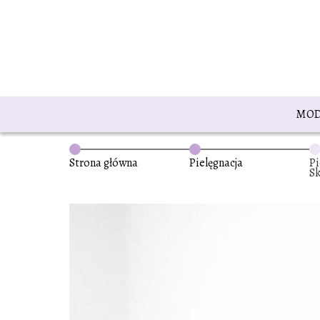
MO
Strona główna
Pielęgnacja
Pi
Sk
mł
st