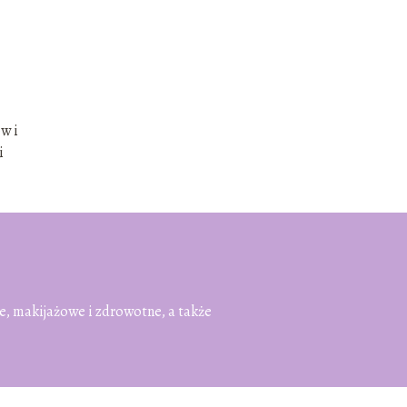
w i
i
e, makijażowe i zdrowotne, a także