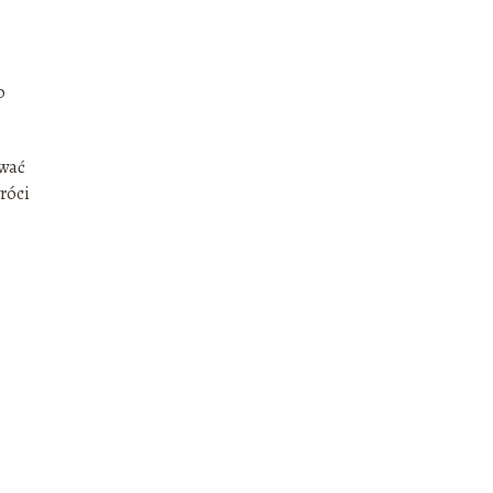
o
ywać
róci