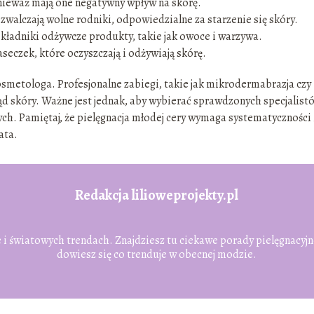
onieważ mają one negatywny wpływ na skórę.
zwalczają wolne rodniki, odpowiedzialne za starzenie się skóry.
 składniki odżywcze produkty, takie jak owoce i warzywa.
eczek, które oczyszczają i odżywiają skórę.
osmetologa. Profesjonalne zabiegi, takie jak mikrodermabrazja czy
 skóry. Ważne jest jednak, aby wybierać sprawdzonych specjalistó
ch. Pamiętaj, że pielęgnacja młodej cery wymaga systematyczności 
ata.
Redakcja lilioweprojekty.pl
 i światowych trendach. Znajdziesz tu ciekawe porady pielęgnacyjn
dowiesz się co trenduje w obecnej modzie.