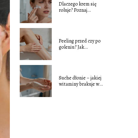
Dlaczego krem się
roluje? Poznaj
najczęstsze przyczyny
Peeling przed czy po
goleniu? Jak
prawidłowo dbać o
skórę?
Suche dłonie – jakiej
witaminy brakuje w
organizmie?