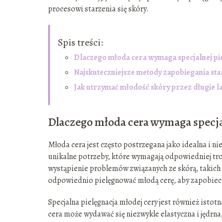
procesowi starzenia się skóry.
Spis treści:
Dlaczego młoda cera wymaga specjalnej pie
Najskuteczniejsze metody zapobiegania star
Jak utrzymać młodość skóry przez długie l
Dlaczego młoda cera wymaga specja
Młoda cera jest często postrzegana jako idealna i ni
unikalne potrzeby, które wymagają odpowiedniej tro
wystąpienie problemów związanych ze skórą, takich 
odpowiednio pielęgnować młodą cerę, aby zapobiec 
Specjalna pielęgnacja młodej cery jest również istot
cera może wydawać się niezwykle elastyczna i jędrna