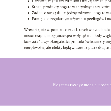
Utrzymuj regularny rytm snu i unikaj stresu, p
Stosuj produkty bogate w antyoksydanty, które 
Zadbaj o swoją dietę, jedząc zdrowe i bogate w
Pamiętaj o regularnym używaniu peelingów i mas
Wreszcie, nie zapominaj o regularnych wizytach u k
mezoterapia, mogą znacząco wpłynąć na młody wygląd
korzystać z wysokiej jakości produktów kosmetyczny
cierpliwości, ale efekty będą widoczne przez długie l
Blog tematyczny o modzie, urodzie