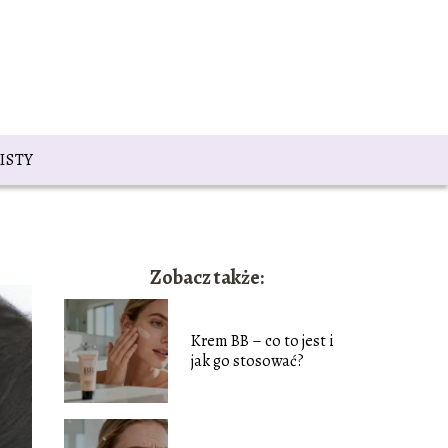
ISTY
Zobacz także:
Krem BB – co to jest i
jak go stosować?