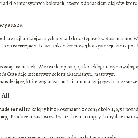
madki o intensywnych kolorach, często z dodatkiem olejków, które
e wysusza
jedna z najbardziej znanych pomadek dostępnych w Rossmannie. W
wet
200 recenzjach
. To szminka o kremowej konsystencji, która po c
zostaje na ustach. Wizażanki opisują ją jako lekką, niewyczuwalną, 
i’s Cute
daje intensywny kolor z aksamitnym, matowym
nawilżające
, które wygładzają usta i minimalizują ryzyko przesusze
 All
Made For All
to kolejny hit z Rossmanna z oceną około
4,6/5
i pona
ję. Producent zastosował w niej krem matujący, który daje mato
ęki czemu czerwienie mają pasować do wielu typów urody.