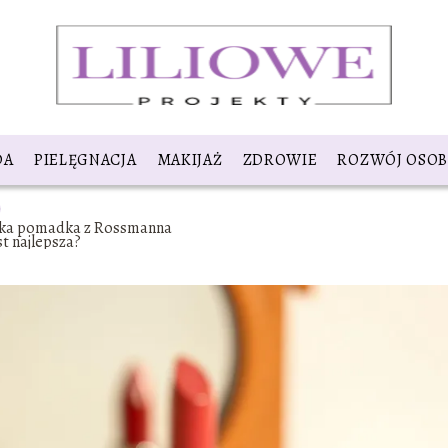
DA
PIELĘGNACJA
MAKIJAŻ
ZDROWIE
ROZWÓJ OSOB
aka pomadka z Rossmanna
st najlepsza?