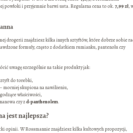
stej powłoki i przyjemnie barwi usta. Regularna cena to ok.
7,99 zł
, 
manna
mej drogerii znajdziesz kilka innych sztyftów, które dobrze sobie ra
rawdzone formuły, często z dodatkiem rumianku, pantenolu czy
ócić uwagę szczególnie na takie produkty jak:
sztyft do torebki,
 mocniej skupiona na nawilżeniu,
agodzące właściwości,
ananowa czy z
d-panthenolem
.
 jest najlepsza?
ki opinii. W Rossmannie znajdziesz kilka kultowych propozycji,