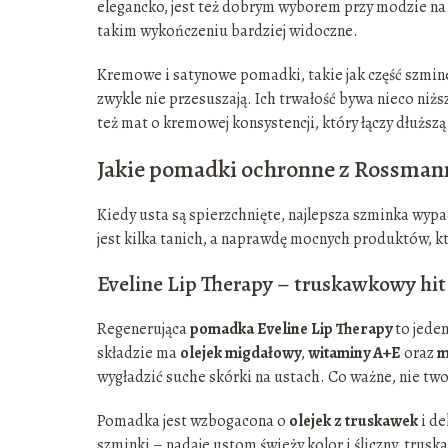
elegancko, jest też dobrym wyborem przy modzie na 
takim wykończeniu bardziej widoczne.
Kremowe i satynowe pomadki, takie jak część szmin
zwykle nie przesuszają. Ich trwałość bywa nieco niż
też mat o kremowej konsystencji, który łączy dłuższ
Jakie pomadki ochronne z Rossman
Kiedy usta są spierzchnięte, najlepsza szminka wypa
jest kilka tanich, a naprawdę mocnych produktów, kt
Eveline Lip Therapy – truskawkowy hit 
Regenerująca
pomadka Eveline Lip Therapy
to jede
składzie ma
olejek migdałowy
,
witaminy A+E
oraz
m
wygładzić suche skórki na ustach. Co ważne, nie twor
Pomadka jest wzbogacona o
olejek z truskawek
i de
szminki – nadaje ustom świeży kolor i śliczny, tr