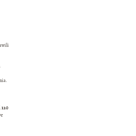
hwili
a
nia.
d
120
we