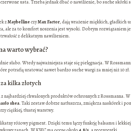
czerwone usta. Trzeba jednak dbać o nawilżenie, bo suche skórki s
ek z
Maybelline
czy
Max Factor
, dają wrażenie miękkich, gładkich us
sza, ale za to komfort noszenia jest wysoki. Dobrym rozwiązaniem je
ą trwałość z delikatnym nawilżeniem.
na warto wybrać?
dnie słabo. Wtedy najważniejsza staje się pielęgnacja. W Rossmann
óre potrafią uratować nawet bardzo suche wargi za mniej niż 10 zł.
za kilka złotych
n z najbardziej chwalonych produktów ochronnych z Rossmanna. W
asło shea
. Taki zestaw dobrze natłuszcza, zmiękcza naskórek i p
zy ciężkiej, tłustej warstwy.
likatny różowy pigment. Dzięki temu łączy funkcję balsamu i lekkiej
uskawkowy zapach. W KWC ma ocenę około
4,8/5
, a recenzentki