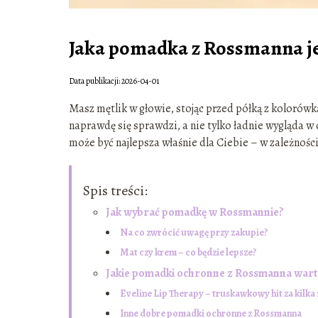
Jaka pomadka z Rossmanna je
Data publikacji: 2026-04-01
Masz mętlik w głowie, stojąc przed półką z kolorów
naprawdę się sprawdzi, a nie tylko ładnie wygląda w
może być najlepsza właśnie dla Ciebie – w zależności
Spis treści:
Jak wybrać pomadkę w Rossmannie?
Na co zwrócić uwagę przy zakupie?
Mat czy krem – co będzie lepsze?
Jakie pomadki ochronne z Rossmanna wart
Eveline Lip Therapy – truskawkowy hit za kilka
Inne dobre pomadki ochronne z Rossmanna