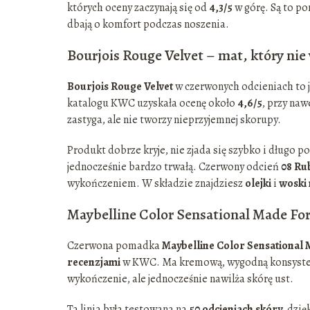
których oceny zaczynają się od
4,3/5
w górę. Są to po
dbają o komfort podczas noszenia.
Bourjois Rouge Velvet – mat, który ni
Bourjois Rouge Velvet
w czerwonych odcieniach to 
katalogu KWC uzyskała ocenę około
4,6/5
, przy na
zastyga, ale nie tworzy nieprzyjemnej skorupy.
Produkt dobrze kryje, nie zjada się szybko i długo po
jednocześnie bardzo trwałą. Czerwony odcień
08 Rub
wykończeniem. W składzie znajdziesz
olejki
i
woski 
Maybelline Color Sensational Made For
Czerwona pomadka
Maybelline Color Sensational 
recenzjami
w KWC. Ma kremową, wygodną konsystenc
wykończenie, ale jednocześnie nawilża skórę ust.
Ta linia była testowana na
50 odcieniach skóry
, dzi