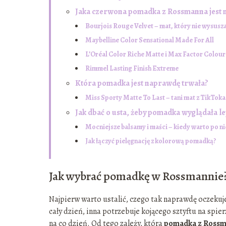
Jaka czerwona pomadka z Rossmanna jest n
Bourjois Rouge Velvet – mat, który nie wysusz
Maybelline Color Sensational Made For All
L’Oréal Color Riche Matte i Max Factor Colour 
Rimmel Lasting Finish Extreme
Która pomadka jest naprawdę trwała?
Miss Sporty Matte To Last – tani mat z TikToka
Jak dbać o usta, żeby pomadka wyglądała le
Mocniejsze balsamy i maści – kiedy warto po ni
Jak łączyć pielęgnację z kolorową pomadką?
Jak wybrać pomadkę w Rossmannie
Najpierw warto ustalić, czego tak naprawdę oczekuj
cały dzień, inna potrzebuje kojącego sztyftu na spie
na co dzień. Od tego zależy, która
pomadka z Ross