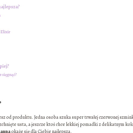
ajlepsza?
a
Elixir
piej?
e sięgnąć?
?
esz od produktu. Jedna osoba szuka super trwałej czerwonej szmink
rzchnięte usta, a jeszcze ktoś chce lekkiej pomadki z delikatnym ko
manna
okaże się dla Ciebie najlepsza.