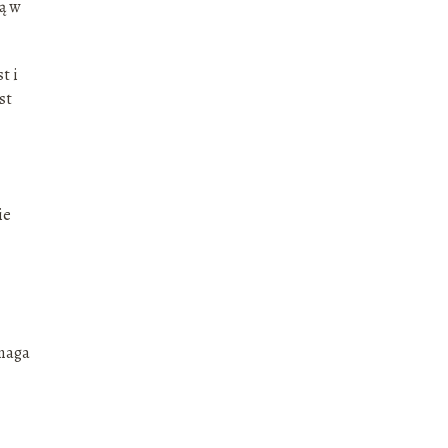
ą w
t i
st
ie
omaga