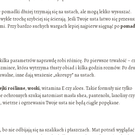
 pomadki dłużej trzymają się na ustach, ale mogą lekko wysuszać.
le trochę szybciej się ścierają. Jeśli Twoje usta łatwo się przesus
i. Przy bardzo suchych wargach lepiej najpierw sięgnąć po
pomad
kilka parametrów naprawdę robi różnicę. Po pierwsze trwałość – c
a szmince, która wytrzyma tłusty obiad i kilka godzin rozmów. Po dr
walne, inne dają wrażenie „skorupy” na ustach.
ejki roślinne
,
woski
, witamina E czy aloes. Takie formuły nie tylko
te ochronnych szukaj natomiast masła shea, pantenolu, lanoliny czy
 wietrze i ogrzewaniu Twoje usta nie będą ciągle popękane.
, bo nie odbijają się na szalikach i płaszczach. Mat potrafi wyglądać