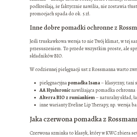
podkreślają, że faktycznie nawilża, nie zostawia tłu
promocjach spada do ok. 5 zł.
Inne dobre pomadki ochronne z Ross
Jeśli truskawkowa wersja to nie Twój klimat, w tej sa
przesuszeniem. To przede wszystkim proste, ale sp
składników BIO.
W codziennej pielęgnacji ust z Rossmanna warto zwr
pielęgnacyjna
pomadka Isana
– klasyczny, tani 
AA Hyaluronic
nawilżająca pomadka ochronna –
Alterra BIO z rumiankiem
– naturalny skład, ł
inne warianty Eveline Lip Therapy, np. wersja b
Jaka czerwona pomadka z Rossmanna
Czerwona szminka to klasyk, który w KWC zbiera set