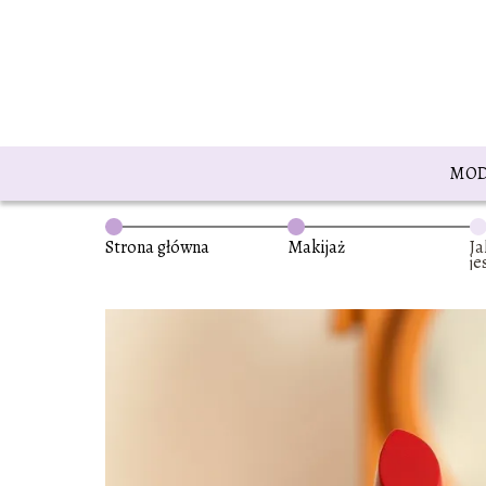
MO
Strona główna
Makijaż
J
je